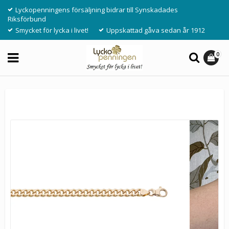
Lyckopenningens försäljning bidrar till Synskadades
Riksförbund
Smycket för lycka i livet!
Uppskattad gåva sedan år 1912
0