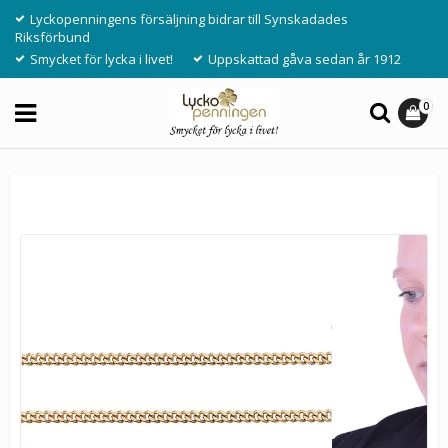
Lyckopenningens försäljning bidrar till Synskadades
Riksförbund
Smycket för lycka i livet!
Uppskattad gåva sedan år 1912
0